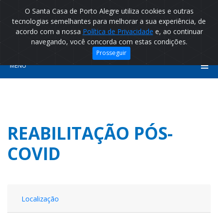
O Santa Casa de Porto Alegre utiliza cookies e outras
tecnologias semelhantes para melhorar a sua experiência, de
acordo com a nossa
Política de Privacidade
e, ao continuar
navegando, você concorda com estas condições.
Prosseguir
MENU
REABILITAÇÃO PÓS-
COVID
Localização