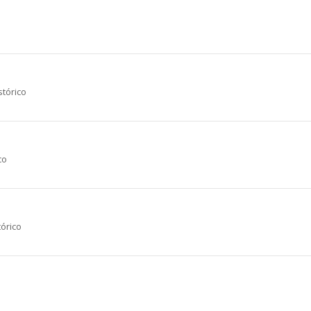
stórico
co
tórico