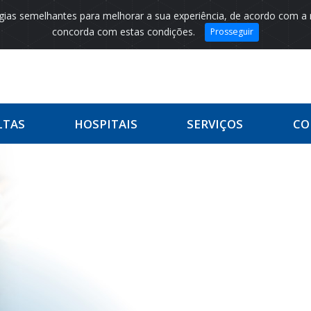
logias semelhantes para melhorar a sua experiência, de acordo com a
concorda com estas condições.
Prosseguir
LTAS
HOSPITAIS
SERVIÇOS
CO