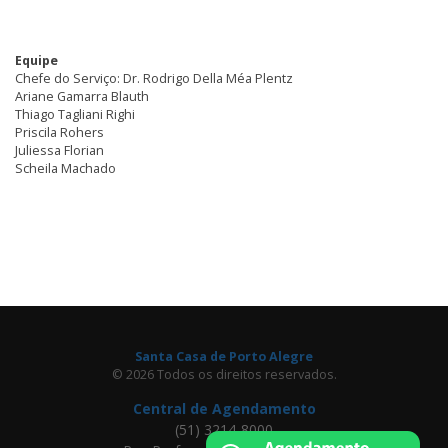
Equipe
Chefe do Serviço: Dr. Rodrigo Della Méa Plentz
Ariane Gamarra Blauth
Thiago Tagliani Righi
Priscila Rohers
Juliessa Florian
Scheila Machado
Santa Casa de Porto Alegre
© 2026 Todos os direitos reservados.
Central de Agendamento
(51) 3214-8000