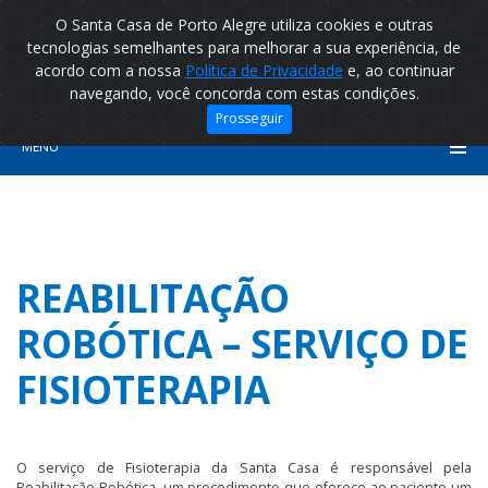
O Santa Casa de Porto Alegre utiliza cookies e outras
tecnologias semelhantes para melhorar a sua experiência, de
acordo com a nossa
Política de Privacidade
e, ao continuar
navegando, você concorda com estas condições.
Prosseguir
MENU
REABILITAÇÃO
ROBÓTICA – SERVIÇO DE
FISIOTERAPIA
O serviço de Fisioterapia da Santa Casa é responsável pela
Reabilitação Robótica, um procedimento que oferece ao paciente um