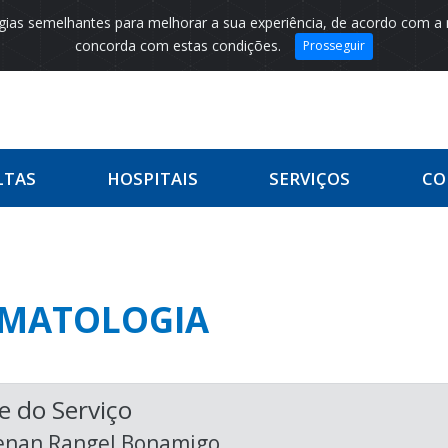
logias semelhantes para melhorar a sua experiência, de acordo com a
concorda com estas condições.
Prosseguir
LTAS
HOSPITAIS
SERVIÇOS
CO
MATOLOGIA
e do Serviço
enan Rangel Bonamigo