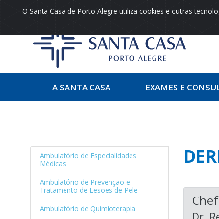
O Santa Casa de Porto Alegre utiliza cookies e outras tecno
A SANTA CASA
EXAMES E CONSU
DER
Ambulatório de Especialidades
Médicas
Ambulatório de Prevenção e
Tratamento de Lesões de Pele
Chef
Ambulatório de Quimioterapia
Dr. R