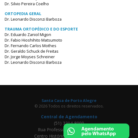
Dr. Silvio Pereira Coelho
ORTOPEDIA GERAL
Dr. Leonardo Disconzi Barboza
TRAUMA ORTOPÉDICO E DO ESPORTE
Dr. Eduardo Zaniol Migon
Dr. Fabio Hioshihito Matsumoto
Dr. Fernando Carlos Mothes
Dr. Geraldo Schuck de Freitas
Dr. Jorge Moyses Schreiner
Dr. Leonardo Disconzi Barboza
Santa Casa de Porto Alegre
© 2026 Todos os direitos reservados.
Central de Agendamento
(51) 3214-8000
Rua Professor Annes Dias, 295
Centro Histórico, Porto Alegre - RS