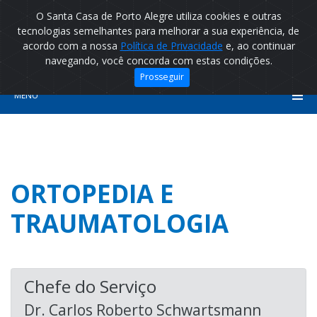
O Santa Casa de Porto Alegre utiliza cookies e outras
tecnologias semelhantes para melhorar a sua experiência, de
acordo com a nossa
Política de Privacidade
e, ao continuar
navegando, você concorda com estas condições.
Prosseguir
MENU
ORTOPEDIA E
TRAUMATOLOGIA
Chefe do Serviço
Dr. Carlos Roberto Schwartsmann