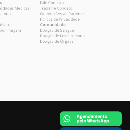
es
Fale Conosco
alidades Médicas
Trabalhe Conosco
atorial
Orientações ao Paciente
Política de Privacidade
óstico
Comunidade
 por Imagem
Doação de Sangue
Doação de Leite Humano
Doação de Órgãos