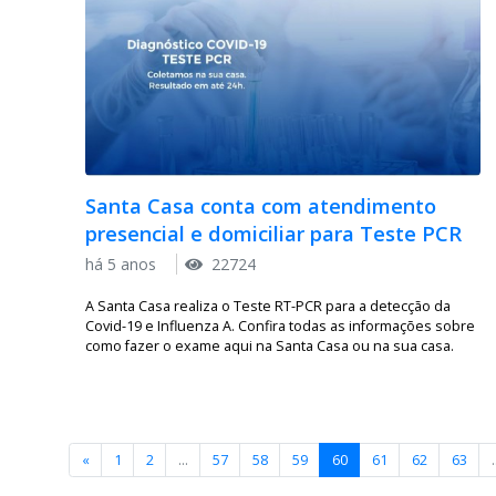
Santa Casa conta com atendimento
presencial e domiciliar para Teste PCR
há 5 anos
22724
A Santa Casa realiza o Teste RT-PCR para a detecção da
Covid-19 e Influenza A. Confira todas as informações sobre
como fazer o exame aqui na Santa Casa ou na sua casa.
«
1
2
...
57
58
59
60
61
62
63
.