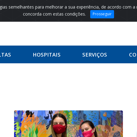
logias semelhantes para melhorar a sua experiência, de acordo com a
concorda com estas condições.
Prosseguir
LTAS
HOSPITAIS
SERVIÇOS
CO