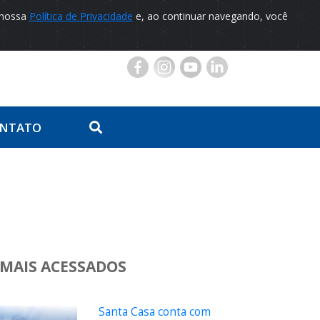
 nossa
Política de Privacidade
e, ao continuar navegando, você
Portal do Paciente
NTATO
MAIS ACESSADOS
Santa Casa conta com