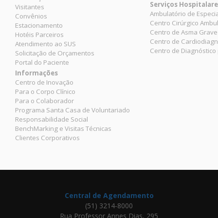
Serviços Hospitalar
Visitantes
Ambulatório de Especi
Convênios
Centro Cirúrgico Ambul
Estacionamento
Centro de Asma Grave
Hotéis Parceiros
Centro de Cardiodiagn
Atendimento ao SUS
Centro de Diagnóstico
Solicitação de Orçamentos
Portal do Paciente
Informações
Centro de Inovação
Para o Corpo Clínico
Para o Colaborador
Programa Santa Casa de Voluntariado
Responsabilidade Social
BenchMarking e Visitas Técnicas
Clientes Corporativos
Central de Agendamento
(51) 3214-8000
Rua Professor Annes Dias, 295