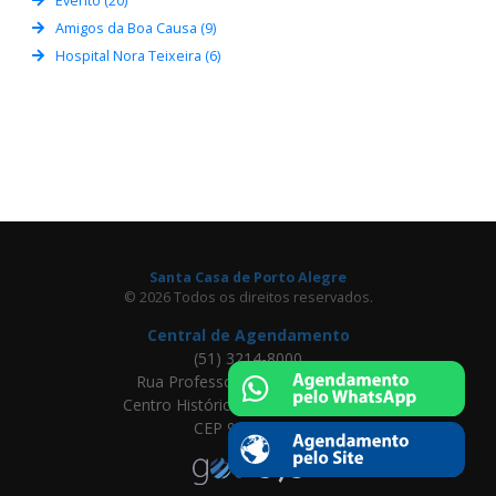
Evento (20)
Amigos da Boa Causa (9)
Hospital Nora Teixeira (6)
Santa Casa de Porto Alegre
© 2026 Todos os direitos reservados.
Central de Agendamento
(51) 3214-8000
Rua Professor Annes Dias, 295
Centro Histórico, Porto Alegre - RS
CEP 90020-090