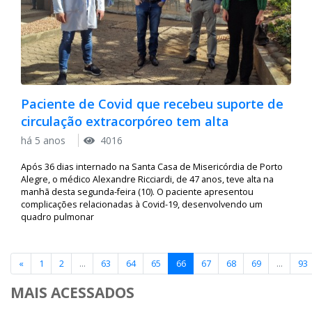
Paciente de Covid que recebeu suporte de
circulação extracorpóreo tem alta
há 5 anos
4016
Após 36 dias internado na Santa Casa de Misericórdia de Porto
Alegre, o médico Alexandre Ricciardi, de 47 anos, teve alta na
manhã desta segunda-feira (10). O paciente apresentou
complicações relacionadas à Covid-19, desenvolvendo um
quadro pulmonar
«
1
2
...
63
64
65
66
67
68
69
...
93
MAIS ACESSADOS