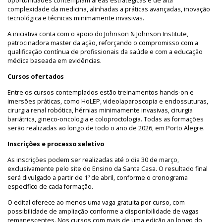
oportunidades contemplam áreas estratégicas e de alta
complexidade da medicina, alinhadas a práticas avançadas, inovação
tecnológica e técnicas minimamente invasivas.
A iniciativa conta com o apoio do Johnson & Johnson Institute,
patrocinadora master da ação, reforçando o compromisso com a
qualificação contínua de profissionais da saúde e com a educação
médica baseada em evidências.
Cursos ofertados
Entre os cursos contemplados estão treinamentos hands-on e
imersões práticas, como HoLEP, videolaparoscopia e endossuturas,
cirurgia renal robótica, hérnias minimamente invasivas, cirurgia
bariátrica, gineco-oncologia e coloproctologia. Todas as formações
serão realizadas ao longo de todo o ano de 2026, em Porto Alegre.
Inscrições e processo seletivo
As inscrições podem ser realizadas até o dia 30 de março,
exclusivamente pelo site do Ensino da Santa Casa. O resultado final
será divulgado a partir de 1º de abril, conforme o cronograma
específico de cada formação.
O edital oferece ao menos uma vaga gratuita por curso, com
possibilidade de ampliação conforme a disponibilidade de vagas
remanescentes. Nos cursos com mais de uma edição ao longo do