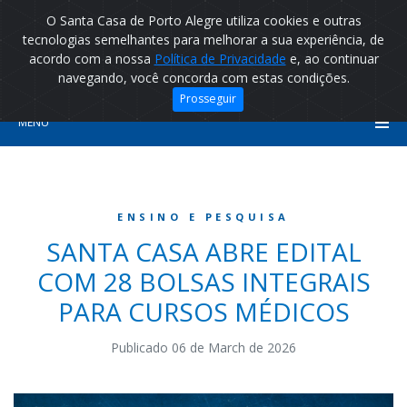
O Santa Casa de Porto Alegre utiliza cookies e outras
tecnologias semelhantes para melhorar a sua experiência, de
acordo com a nossa
Política de Privacidade
e, ao continuar
navegando, você concorda com estas condições.
Prosseguir
MENU
ENSINO E PESQUISA
SANTA CASA ABRE EDITAL
COM 28 BOLSAS INTEGRAIS
PARA CURSOS MÉDICOS
Publicado 06 de March de 2026