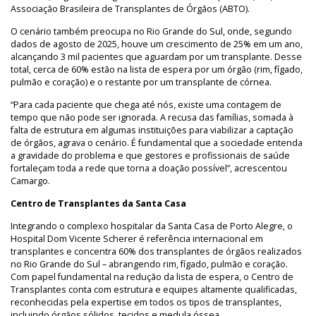
Associação Brasileira de Transplantes de Órgãos (ABTO).
O cenário também preocupa no Rio Grande do Sul, onde, segundo
dados de agosto de 2025, houve um crescimento de 25% em um ano,
alcançando 3 mil pacientes que aguardam por um transplante. Desse
total, cerca de 60% estão na lista de espera por um órgão (rim, fígado,
pulmão e coração) e o restante por um transplante de córnea.
“Para cada paciente que chega até nós, existe uma contagem de
tempo que não pode ser ignorada. A recusa das famílias, somada à
falta de estrutura em algumas instituições para viabilizar a captação
de órgãos, agrava o cenário. É fundamental que a sociedade entenda
a gravidade do problema e que gestores e profissionais de saúde
fortaleçam toda a rede que torna a doação possível”, acrescentou
Camargo.
Centro de Transplantes da Santa Casa
Integrando o complexo hospitalar da Santa Casa de Porto Alegre, o
Hospital Dom Vicente Scherer é referência internacional em
transplantes e concentra 60% dos transplantes de órgãos realizados
no Rio Grande do Sul – abrangendo rim, fígado, pulmão e coração.
Com papel fundamental na redução da lista de espera, o Centro de
Transplantes conta com estrutura e equipes altamente qualificadas,
reconhecidas pela expertise em todos os tipos de transplantes,
incluindo órgãos sólidos, tecidos e medula óssea.