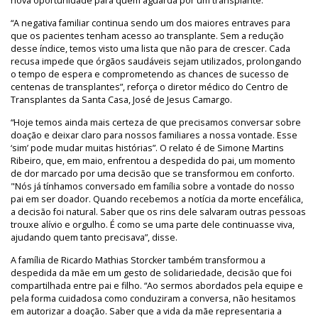
nova oportunidade para quem aguarda por um transplante.
“A negativa familiar continua sendo um dos maiores entraves para
que os pacientes tenham acesso ao transplante. Sem a redução
desse índice, temos visto uma lista que não para de crescer. Cada
recusa impede que órgãos saudáveis sejam utilizados, prolongando
o tempo de espera e comprometendo as chances de sucesso de
centenas de transplantes”, reforça o diretor médico do Centro de
Transplantes da Santa Casa, José de Jesus Camargo.
“Hoje temos ainda mais certeza de que precisamos conversar sobre
doação e deixar claro para nossos familiares a nossa vontade. Esse
‘sim’ pode mudar muitas histórias”. O relato é de Simone Martins
Ribeiro, que, em maio, enfrentou a despedida do pai, um momento
de dor marcado por uma decisão que se transformou em conforto.
"Nós já tínhamos conversado em família sobre a vontade do nosso
pai em ser doador. Quando recebemos a notícia da morte encefálica,
a decisão foi natural. Saber que os rins dele salvaram outras pessoas
trouxe alívio e orgulho. É como se uma parte dele continuasse viva,
ajudando quem tanto precisava”, disse.
A família de Ricardo Mathias Storcker também transformou a
despedida da mãe em um gesto de solidariedade, decisão que foi
compartilhada entre pai e filho. “Ao sermos abordados pela equipe e
pela forma cuidadosa como conduziram a conversa, não hesitamos
em autorizar a doação. Saber que a vida da mãe representaria a