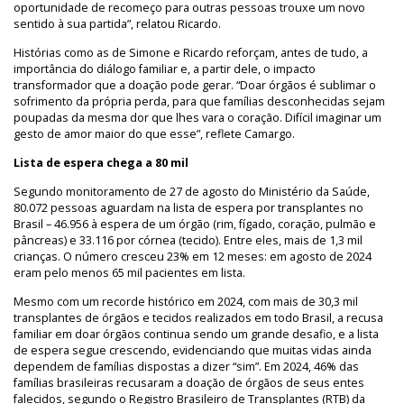
oportunidade de recomeço para outras pessoas trouxe um novo
sentido à sua partida”, relatou Ricardo.
Histórias como as de Simone e Ricardo reforçam, antes de tudo, a
importância do diálogo familiar e, a partir dele, o impacto
transformador que a doação pode gerar. “Doar órgãos é sublimar o
sofrimento da própria perda, para que famílias desconhecidas sejam
poupadas da mesma dor que lhes vara o coração. Difícil imaginar um
gesto de amor maior do que esse”, reflete Camargo.
Lista de espera chega a 80 mil
Segundo monitoramento de 27 de agosto do Ministério da Saúde,
80.072 pessoas aguardam na lista de espera por transplantes no
Brasil – 46.956 à espera de um órgão (rim, fígado, coração, pulmão e
pâncreas) e 33.116 por córnea (tecido). Entre eles, mais de 1,3 mil
crianças. O número cresceu 23% em 12 meses: em agosto de 2024
eram pelo menos 65 mil pacientes em lista.
Mesmo com um recorde histórico em 2024, com mais de 30,3 mil
transplantes de órgãos e tecidos realizados em todo Brasil, a recusa
familiar em doar órgãos continua sendo um grande desafio, e a lista
de espera segue crescendo, evidenciando que muitas vidas ainda
dependem de famílias dispostas a dizer “sim”. Em 2024, 46% das
famílias brasileiras recusaram a doação de órgãos de seus entes
falecidos, segundo o Registro Brasileiro de Transplantes (RTB) da