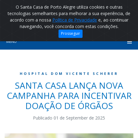
O Santa Casa de Porto Alegre utiliza cookies e outras
tecnologias semelhantes para melhorar a sua experiência, de
acordo com a nossa
Política de Privacidade
e, ao continuar
navegando, você concorda com estas condições.
Prosseguir
MENU
HOSPITAL DOM VICENTE SCHERER
SANTA CASA LANÇA NOVA
CAMPANHA PARA INCENTIVAR
DOAÇÃO DE ÓRGÃOS
Publicado 01 de September de 2025