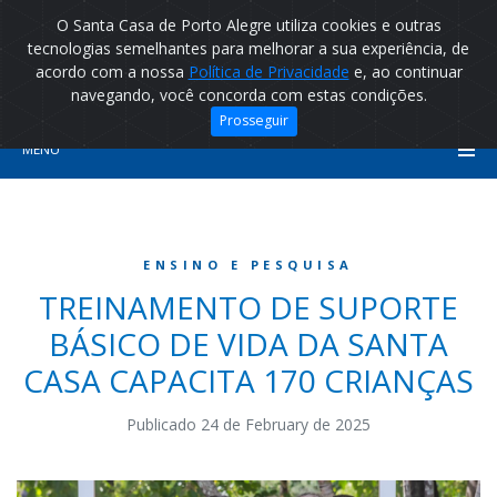
O Santa Casa de Porto Alegre utiliza cookies e outras
tecnologias semelhantes para melhorar a sua experiência, de
acordo com a nossa
Política de Privacidade
e, ao continuar
navegando, você concorda com estas condições.
Prosseguir
MENU
ENSINO E PESQUISA
TREINAMENTO DE SUPORTE
BÁSICO DE VIDA DA SANTA
CASA CAPACITA 170 CRIANÇAS
Publicado 24 de February de 2025