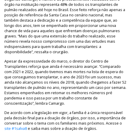
órgão na instituição representa 48% de todos os transplantes de
pulmão realizados até hoje no Brasil. Esse feito reforça não apenas a
posição de referência da Santa Casa no cenário nacional, mas
também destaca a dedicação e a competência da equipe que, ao
longo dos anos, tem se empenhado em proporcionar uma nova
chance de vida para aqueles que enfrentam doenças pulmonares
graves. “Mais do que uma extensão do trabalho realizado, esse
número revela nosso compromisso com uma das virtudes mais
indispensáveis para quem trabalha com transplantes: a
disponibilidade”, ressalta o cirurgião.
Apesar da expressividade do marco, o diretor do Centro de
Transplantes reforça que ainda é necessário avançar. “Comparado
com 2021 e 2022, quando tivemos mais mortes na lista de espera do
que conseguimos transplantar, o ano de 2023 foi um sucesso, mas
ainda não alcançamos os níveis de 2018, quando chegamos a fazer 52
transplantes de pulmão no ano, representando um caso por semana.
Estamos empenhados em retomar os melhores números pré
pandemia e isso passa por um trabalho constante de
conscientização”, lembra Camargo.
De acordo com a legislação em vigor, a família é a única responsável
pela decisão final para a doação de órgãos, por isso, a importância de
conversar sobre o tema com os familiares mais próximos. Acesse o
site #1salva8
e saiba mais sobre a doação de órgãos.