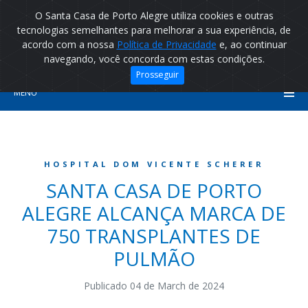
O Santa Casa de Porto Alegre utiliza cookies e outras
tecnologias semelhantes para melhorar a sua experiência, de
acordo com a nossa
Política de Privacidade
e, ao continuar
navegando, você concorda com estas condições.
Prosseguir
MENU
HOSPITAL DOM VICENTE SCHERER
SANTA CASA DE PORTO
ALEGRE ALCANÇA MARCA DE
750 TRANSPLANTES DE
PULMÃO
Publicado 04 de March de 2024