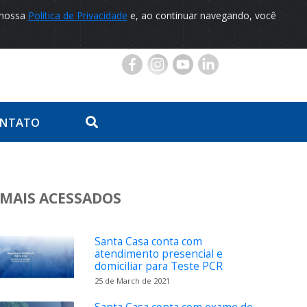
 nossa
Política de Privacidade
e, ao continuar navegando, você
Portal do Paciente
NTATO
MAIS ACESSADOS
Santa Casa conta com
atendimento presencial e
domiciliar para Teste PCR
25 de March de 2021