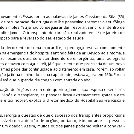
novamente”. Essas foram as palavras de James Cassiano da Silva (35),
 da recuperação da cirurgia que lhe possibilitou retomar o seu fôlego
to simples. “Eu já não conseguia andar, respirar, sentir o ar dentro de
ica James. O transplante de coração, realizado em 1º de janeiro de
a opção para a reversão do seu estado de saúde.
ada decorrente de uma miocardite, o pedagogo estava com somente
 na emergência do hospital sentindo falta de ar. Devido ao sintoma, a
lizar exames durante o atendimento de emergência, uma radiografia
estavam com água. “Ali, já fiquei ciente que precisaria de um novo
, James pôde dar continuidade ao tratamento em casa. Porém, ao voltar
ão já tinha diminuído a sua capacidade, estava agora em 15%. Foram
 até que o grande dia chegou com a virada do ano.
doação de órgãos de um ente querido, James, sua esposa e seus três
as. “Após o transplante, as pessoas ficam extremamente gratas a esta
 é tão nobre”, explica o diretor médico do Hospital São Francisco e
ães, reforça a questão de que o sucesso dos transplantes proporciona
ossível com a doação de órgãos, portanto, é importante as pessoas
 um doador. Assim, muitos outros James poderão voltar a conviver -