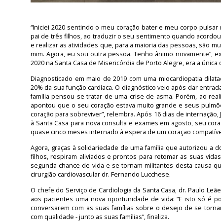
“Iniciei 2020 sentindo o meu coração bater e meu corpo pulsar 
pai de três filhos, ao traduzir o seu sentimento quando acordou
e realizar as atividades que, para a maioria das pessoas, são mui
mim. Agora, eu sou outra pessoa. Tenho ânimo novamente”, expl
2020 na Santa Casa de Misericórdia de Porto Alegre, era a únic
Diagnosticado em maio de 2019 com uma miocardiopatia dilat
20% da sua função cardíaca. O diagnóstico veio após dar entrada
família pensou se tratar de uma crise de asma. Porém, ao rea
apontou que o seu coração estava muito grande e seus pulmões 
coração para sobreviver”, relembra. Após 16 dias de internação
à Santa Casa para nova consulta e exames em agosto, seu coraç
quase cinco meses internado à espera de um coração compatível
Agora, graças à solidariedade de uma família que autorizou a 
filhos, respiram aliviados e prontos para retomar as suas vid
segunda chance de vida e se tornam militantes desta causa que
cirurgião cardiovascular dr. Fernando Lucchese.
O chefe do Serviço de Cardiologia da Santa Casa, dr. Paulo Le
aos pacientes uma nova oportunidade de vida: “E isto só é p
conversarem com as suas famílias sobre o desejo de se tornar
com qualidade - junto as suas famílias”, finaliza.