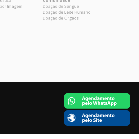
óstico
Comunidade
 por Imagem
Doação de Sangue
Doação de Leite Humano
Doação de Órgãos