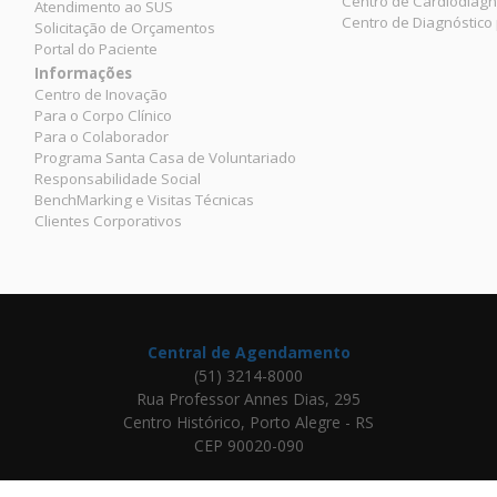
Centro de Cardiodiagn
Atendimento ao SUS
Centro de Diagnóstico
Solicitação de Orçamentos
Portal do Paciente
Informações
Centro de Inovação
Para o Corpo Clínico
Para o Colaborador
Programa Santa Casa de Voluntariado
Responsabilidade Social
BenchMarking e Visitas Técnicas
Clientes Corporativos
Central de Agendamento
(51) 3214-8000
Rua Professor Annes Dias, 295
Centro Histórico, Porto Alegre - RS
CEP 90020-090