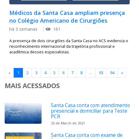
Médicos da Santa Casa ampliam presença
no Colégio Americano de Cirurgiões
há 3 semanas
161
A presença de dois cirurgiões da Santa Casa no ACS evidencia o
reconhecimento internacional da trajetória profissional e
acadêmica desses especialistas.
«
1
2
3
4
5
6
7
8
...
93
94
»
MAIS ACESSADOS
Santa Casa conta com atendimento
presencial e domiciliar para Teste
PCR
25 de March de 2021
Santa Casa conta com exame de