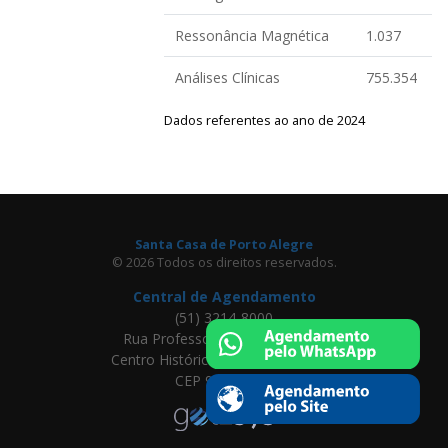
Ressonância Magnética
1.037
Análises Clínicas
755.354
Dados referentes ao ano de 2024
Santa Casa de Porto Alegre
© 2026 Todos os direitos reservados.
Central de Agendamento
(51) 3214-8000
Rua Professor Annes Dias, 295
Centro Histórico, Porto Alegre - RS
CEP 90020-090