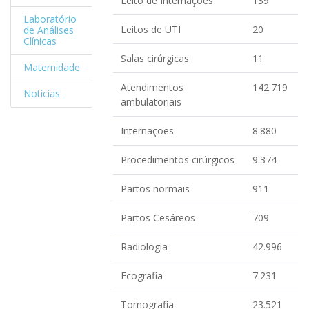
Leito de Internações
139
Laboratório
Leitos de UTI
20
de Análises
Clínicas
Salas cirúrgicas
11
Maternidade
Atendimentos
142.719
Notícias
ambulatoriais
Internações
8.880
Procedimentos cirúrgicos
9.374
Partos normais
911
Partos Cesáreos
709
Radiologia
42.996
Ecografia
7.231
Tomografia
23.521