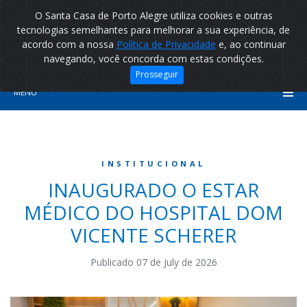
O Santa Casa de Porto Alegre utiliza cookies e outras
tecnologias semelhantes para melhorar a sua experiência, de
acordo com a nossa
Política de Privacidade
e, ao continuar
navegando, você concorda com estas condições.
Prosseguir
MENU
INSTITUCIONAL
INAUGURADO O ESTAR
MÉDICO DO HOSPITAL DOM
VICENTE SCHERER
Publicado 07 de July de 2026