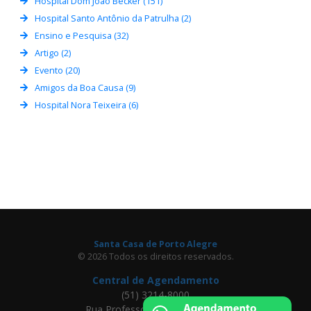
Hospital Dom João Becker (151)
Hospital Santo Antônio da Patrulha (2)
Ensino e Pesquisa (32)
Artigo (2)
Evento (20)
Amigos da Boa Causa (9)
Hospital Nora Teixeira (6)
Santa Casa de Porto Alegre
© 2026 Todos os direitos reservados.
Central de Agendamento
(51) 3214-8000
Rua Professor Annes Dias, 295